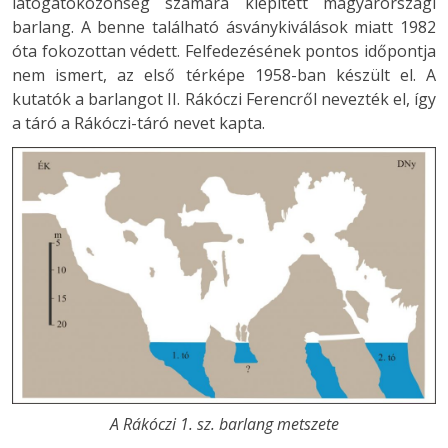
látogatóközönség számára kiépített magyarországi
barlang. A benne található ásványkiválások miatt 1982
óta fokozottan védett. Felfedezésének pontos időpontja
nem ismert, az első térképe 1958-ban készült el. A
kutatók a barlangot II. Rákóczi Ferencről nevezték el, így
a táró a Rákóczi-táró nevet kapta.
A Rákóczi 1. sz. barlang metszete