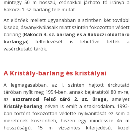
mintegy 50 m hosszú, csónakkal járható tó iránya a
Rákóczi 1. sz. barlang felé mutat.
Az előzőek mellett ugyanabban a szintben két további
kisebb, ásványkiválásaik miatt szintén fokozottan védett
barlang (
Rákóczi 3. sz. barlang és a Rákóczi oldaltáró
barlangja
) felfedezését is lehetővé tették a
vasérckutató tárók.
A Kristály-barlang és kristályai
A legmagasabban, az I. szinten hajtott érckutató
táróban nyílt meg 1954-ben, annak bejáratától 80 m-re,
az
esztramosi Felső táró 2. sz. ürege,
amelyet
Kristály-barlang
néven is említ a szakirodalom. 1993-
ban történt fokozottan védetté nyilvánítását ez sem a
méretének köszönheti, hiszen egy mindössze 46 m
hosszúságú, 15 m vízszintes kiterjedésű, közel