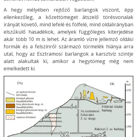
A hegy mélyében rejtőző barlangok viszont, épp
ellenkezőleg, a kőzettömeget átszelő törésvonalak
irányát követő, mind lefelé és fölfelé, mind oldalirányban
elszűkülő hasadékok, amelyek függőleges kiterjedése
akár több 10 m is lehet. Az áramló vízre jellemző oldási
formák és a felszínről származó törmelék hiánya arra
utal, hogy az Esztramosi barlangok a karsztvíz szintje
alatt alakultak ki, amikor a hegytömeg még nem
emelkedett ki.