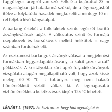
függőleges üregről van szó. Felfelé a bejárattól 23 m
magasságban járhatatlanná szűkül, de a légmozgásból
ítélve a folytatódó hasadék megközelíti a mintegy 10 m-
rel feljebb lévő bányatalpat.
A barlang értékét a falfelületek szinte egészét borító
ásványkiválások adják. A változatos színű és formájú
cseppkövek és borsókövek mellett heliktitek is nagy
számban fordulnak elő.
Az esztramosi barlangok ásványkiválásai a megjelenési
formákban leggazdagabb ásvány, a kalcit „ezer arcát”
példázzák. A kristályokba zárt apró folyadékzárványok
vizsgálata alapján megállapítható volt, hogy azok kissé
meleg, 60–70 °C –t többnyire meg nem haladó
hőmérsékletű vízből váltak ki. A legmagasabb
vízhőmérséklet a keletkezésük idején 125 °C lehetett.
LÉNÁRT L. (1997):
Az Esztramos-hegy hidrogeológiai és