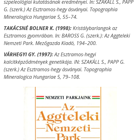
szpeleológiai kutatásának eredményei. In: SZAKÁLL S., PAPP
G. (szerk.) Az Esztramos-hegy ásványai. Topographia
Mineralogica Hungariae 5, 55–74.
TAKÁCSNÉ BOLNER K. (1998):
Kristálybarlangok az
Esztramos gyomrában. In: BAROSS G. (szerk.): Az Aggteleki
Nemzeti Park. Mezőgazda Kiadó, 194–200.
VÁRHEGYI GY. (1997):
Az Esztramos-hegyi
kalcitképződmények genetikája. IN: SZAKÁLL S., PAPP G.
(szerk.) Az Esztramos-hegy ásványai. Topographia
Mineralogica Hungariae 5, 79–108.