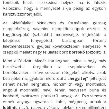
tömbjeik felett illeszkedési helyük ma is látszik.
Valószínű, hogy a mennyezet síkja pedig az egykori
karsztvízszintet jelöli.
Az oldalfalakat színekben és formákban gazdag
cseppkőkéreg, valamint cseppkőoszlopok díszítik. A
függőcseppkő (sztalaktit) mennyisége, leginkább a
lefejtéssel fenyegetett barlangban történt
leletmentésszerű gyűjtés következtében, elenyésző. A
cseppkő mellett nagy felületet borít
borsókő (pizolit)
is.
Mind a Földvári Aladár barlangban, mind a hegy más
természetes üregeiben a cseppköveken és
borsóköveken, illetve sokszor rétegeket alkotva azok
belsejében is, gyakran előfordul a
„hegyitej”
(elterjedt
német nevén bergmilch, mondmilch vagy montmilch,
angolul moonmilk) nevű fehér, nedvesen puha és
kenhető, szárazon porszerű anyag. Az Esztramoson
ennek anyaga ugyancsak kalcit, mégpedig annak a
lublinit
nevű, nagyon vékony, olykor ezredmillimétert