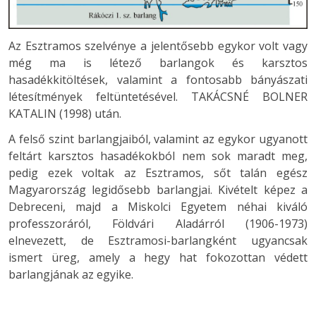
Az Esztramos szelvénye a jelentősebb egykor volt vagy
még ma is létező barlangok és karsztos
hasadékkitöltések, valamint a fontosabb bányászati
létesítmények feltüntetésével. TAKÁCSNÉ BOLNER
KATALIN (1998) után.
A felső szint barlangjaiból, valamint az egykor ugyanott
feltárt karsztos hasadékokból nem sok maradt meg,
pedig ezek voltak az Esztramos, sőt talán egész
Magyarország legidősebb barlangjai. Kivételt képez a
Debreceni, majd a Miskolci Egyetem néhai kiváló
professzoráról, Földvári Aladárról (1906-1973)
elnevezett, de Esztramosi-barlangként ugyancsak
ismert üreg, amely a hegy hat fokozottan védett
barlangjának az egyike.