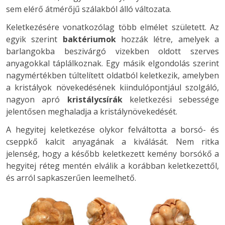
sem elérő átmérőjű szálakból álló változata.
Keletkezésére vonatkozólag több elmélet született. Az
egyik szerint
baktériumok
hozzák létre, amelyek a
barlangokba beszivárgó vizekben oldott szerves
anyagokkal táplálkoznak. Egy másik elgondolás szerint
nagymértékben túltelített oldatból keletkezik, amelyben
a kristályok növekedésének kiindulópontjául szolgáló,
nagyon apró
kristálycsírák
keletkezési sebessége
jelentősen meghaladja a kristálynövekedését.
A hegyitej keletkezése olykor felváltotta a borsó- és
cseppkő kalcit anyagának a kiválását. Nem ritka
jelenség, hogy a később keletkezett kemény borsókő a
hegyitej réteg mentén elválik a korábban keletkezettől,
és arról sapkaszerűen leemelhető.