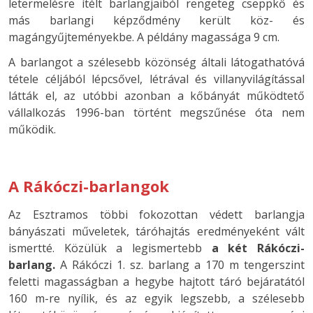
letermelésre ítélt barlangjaiból rengeteg cseppkő és
más barlangi képződmény került köz- és
magángyűjteményekbe. A példány magassága 9 cm.
A barlangot a szélesebb közönség általi látogathatóvá
tétele céljából lépcsővel, létrával és villanyvilágítással
látták el, az utóbbi azonban a kőbányát működtető
vállalkozás 1996-ban történt megszűnése óta nem
működik.
A Rákóczi-barlangok
Az Esztramos többi fokozottan védett barlangja
bányászati műveletek, táróhajtás eredményeként vált
ismertté. Közülük a legismertebb
a két Rákóczi-
barlang.
A Rákóczi 1. sz. barlang a 170 m tengerszint
feletti magasságban a hegybe hajtott táró bejáratától
160 m-re nyílik, és az egyik legszebb, a szélesebb