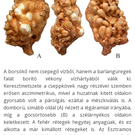
A borsókő nem csepegő vízből, hanem a barlangüregek
falát borító vékony vízhártyából válik ki.
Keresztmetszete a cseppkövek nagy részével szemben
erősen aszimmetrikus, mivel a huzatnak kitett oldalon
gyorsabb volt a párolgás. ezáltal a mészkiválás is. A
domború, simább oldal (A) nézett a légáramlat irányába,
míg a göcsörtösebb (B) a szélárnyékos oldalon
keletkezett. A fehér rétegek hegyitej anyagúak, és ez
alkotta a már kimállott rétegeket is. Az Esztramos