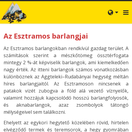
Az Esztramos barlangjai
Az Esztramos barlangokban rendkívül gazdag terület. A
számítások szerint a mészkőtömeg össztérfogata
mintegy 2 %-át képviselik barlangok, ami kiemelkedően
nagy érték. Az itteni barlangok számos vonatkozásban
különböznek az Aggteleki–Rudabányai hegység méltán
híres barlangjaitól. Az Esztramoson nincsenek a
patakok vizét zubogva a föld alá vezető víznyelők,
valamint hozzájuk kapcsolódó hosszú barlangfolyosók,
és aknabarlangok, azaz zsombolyok tátongó
mélységeivel sem találkozni.
Ehelyett az egykori hegytető közelében rövid, hirtelen
elvégződő termek és teremsorok, a hegy gyomrában