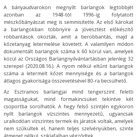
A bányaudvarokon megnyílt barlangok legtöbbjét
azonban az 1948-tól 1996-ig folytatott
mészkőbányászat meg is semmisítette. Az első károkat
a barlangokban többnyire a jövesztést előkészítő
robbantások okozták, amit a berobbantás, majd a
kőzetanyag letermelése követett. A valamilyen módon
dokumentált barlangok száma k 60 körül van, amelyek
közül az Országos Barlangnyilvántartásban jelenleg 32
szerepel (2020.08.16.). A nyom nélkül eltűnt barlangok
száma a letermelt kőzet mennyisége és a barlangok
átlagos gyakorisága összevetésével 80-ra becsülhető.
Az Esztramos barlangjai mind tengerszint feletti
magasságukat, mind formakincsüket tekintve két
csoportba sorolhatók. A hegy felső szintjén egykoron
nyílt barlangok vízszintes mennyezetű, ugyancsak
uralkodóan vízszintes termek és járatok voltak, amelyek
nem szűkültek el, hanem teljes szelvényükben, szinte
átmenet nélkül, sziklafalban végződtek.