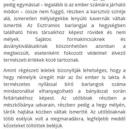
pedig egymással – legalább is az ember számára járható
módon – össze nem függő, részben a karsztvíz szintje
alá, ismeretlen mélységekbe lenyúló kavernák váltak
ismertté. Az Esztramos barlangjai a hegységben
található híres társaikhoz képest rövidek és nem
mélyek. Sajátos formakincsüknek és
ásványkiválásaiknak köszönhetően azonban a
megbecsült, esetenként fokozott védelmet élvező
természeti értékek közé tartoznak.
Amint régészeti leletek bizonyítják lehetséges, hogy a
hegy némelyik üregét már az ősi ember is lakta. A
természetes nyílással bíró barlangok száma
mindazonáltal elhanyagolható a bányászat során
feltártakéhoz képest. Az utóbbiak részben a
mészkőbánya udvarain, részben pedig a hegy mélyén,
tárók hajtása közben váltak ismertté. Az utóbbiaknak
több esélyük volt a megmaradásra, legfeljebb meddő
kőzeteket töltöttek beléjük.