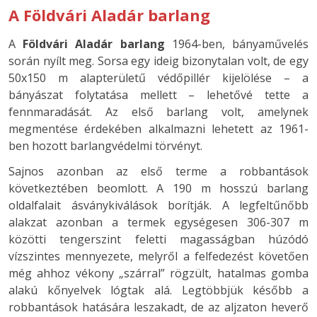
A Földvári Aladár barlang
A
Földvári Aladár barlang
1964-ben, bányaművelés
során nyílt meg. Sorsa egy ideig bizonytalan volt, de egy
50x150 m alapterületű védőpillér kijelölése – a
bányászat folytatása mellett – lehetővé tette a
fennmaradását. Az első barlang volt, amelynek
megmentése érdekében alkalmazni lehetett az 1961-
ben hozott barlangvédelmi törvényt.
Sajnos azonban az első terme a robbantások
következtében beomlott. A 190 m hosszú barlang
oldalfalait ásványkiválások borítják. A legfeltűnőbb
alakzat azonban a termek egységesen 306-307 m
közötti tengerszint feletti magasságban húzódó
vízszintes mennyezete, melyről a felfedezést követően
még ahhoz vékony „szárral” rögzült, hatalmas gomba
alakú kőnyelvek lógtak alá. Legtöbbjük később a
robbantások hatására leszakadt, de az aljzaton heverő