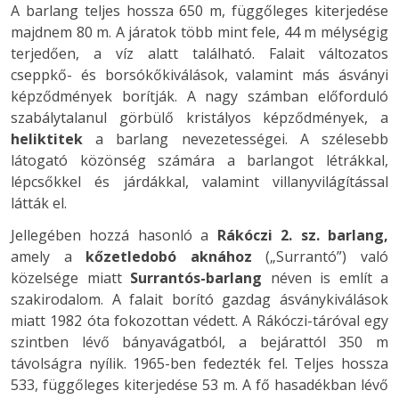
A barlang teljes hossza 650 m, függőleges kiterjedése
majdnem 80 m. A járatok több mint fele, 44 m mélységig
terjedően, a víz alatt található. Falait változatos
cseppkő- és borsókőkiválások, valamint más ásványi
képződmények borítják. A nagy számban előforduló
szabálytalanul görbülő kristályos képződmények, a
heliktitek
a barlang nevezetességei. A szélesebb
látogató közönség számára a barlangot létrákkal,
lépcsőkkel és járdákkal, valamint villanyvilágítással
látták el.
Jellegében hozzá hasonló a
Rákóczi 2. sz. barlang,
amely a
kőzetledobó aknához
(„Surrantó”) való
közelsége miatt
Surrantós-barlang
néven is említ a
szakirodalom. A falait borító gazdag ásványkiválások
miatt 1982 óta fokozottan védett. A Rákóczi-táróval egy
szintben lévő bányavágatból, a bejárattól 350 m
távolságra nyílik. 1965-ben fedezték fel. Teljes hossza
533, függőleges kiterjedése 53 m. A fő hasadékban lévő