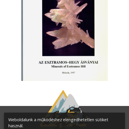
Weboldalunk a működéshez elengedhetetlen sütiket
használ.