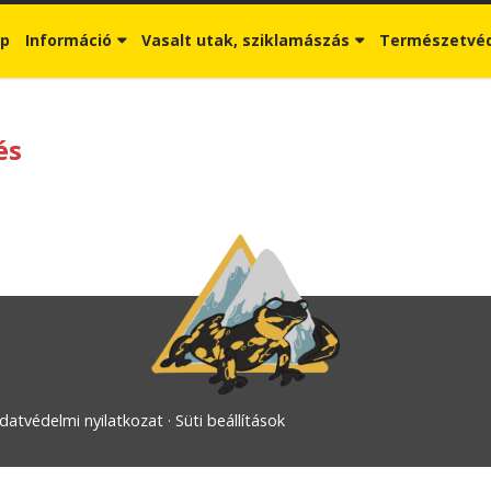
ap
Információ
Vasalt utak, sziklamászás
Természetvé
és
datvédelmi nyilatkozat
Süti beállítások