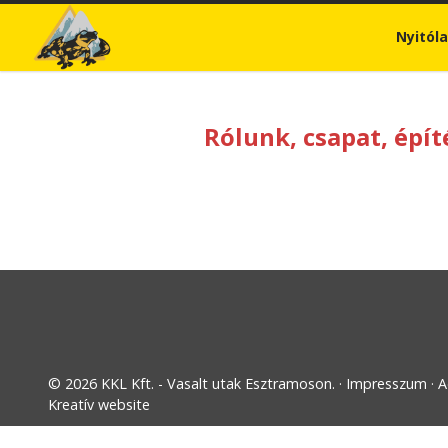
Nyitól
Rólunk, csapat, épít
© 2026 KKL Kft. - Vasalt utak Esztramoson.
Impresszum
A
Kreatív website