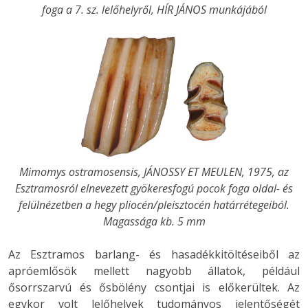
foga a 7. sz. lelőhelyről, HÍR JÁNOS munkájából
Mimomys ostramosensis, JÁNOSSY ET MEULEN, 1975, az
Esztramosról elnevezett gyökeresfogú pocok foga oldal- és
felülnézetben a hegy pliocén/pleisztocén határrétegeiból.
Magassága kb. 5 mm
Az Esztramos barlang- és hasadékkitöltéseiből az
apróemlősök mellett nagyobb állatok, például
ősorrszarvú és ősbölény csontjai is előkerültek. Az
egykor volt lelőhelyek tudományos jelentőségét