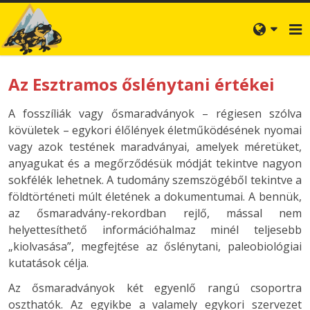
Az Esztramos őslénytani értékei
A fosszíliák vagy ősmaradványok – régiesen szólva
kövületek – egykori élőlények életműködésének nyomai
vagy azok testének maradványai, amelyek méretüket,
anyagukat és a megőrződésük módját tekintve nagyon
sokfélék lehetnek. A tudomány szemszögéből tekintve a
földtörténeti múlt életének a dokumentumai. A bennük,
az ősmaradvány-rekordban rejlő, mással nem
helyettesíthető információhalmaz minél teljesebb
„kiolvasása”, megfejtése az őslénytani, paleobiológiai
kutatások célja.
Az ősmaradványok két egyenlő rangú csoportra
oszthatók. Az egyikbe a valamely egykori szervezet