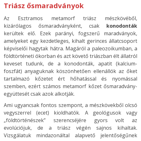
Triász ősmaradványok
Az Esztramos metamorf triász mészkövéből,
kizárólagos ősmaradványként, csak
konodonták
kerültek elő. Ezek parányi, fogszerű maradványok,
amelyeket egy kezdetleges, kihalt gerinces állatcsoport
képviselői hagytak hátra. Magáról a paleozoikumban, a
földtörténeti ókorban és azt követő triászban élt állatról
keveset tudunk, de a konodonták, apatit (kalcium-
foszfát) anyaguknak köszönhetően ellenállók az őket
tartalmazó kőzetet ért hőhatással és nyomással
szemben, ezért számos metamorf kőzet ősmaradvány-
együttesét csak azok alkotják.
Ami ugyancsak fontos szempont, a mészkövekből olcsó
vegyszerrel (ecet) kioldhatók. A geológusok vagy
„földtörténészek” szerencséjére gyors volt az
evolúciójuk, de a triász végén sajnos kihaltak.
Vizsgálatuk mindazonáltal alapvető jelentőségűnek