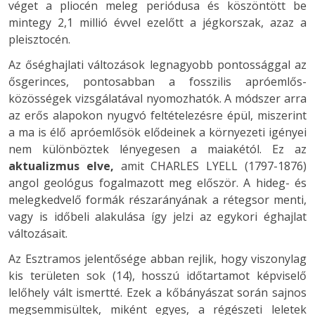
véget a pliocén meleg periódusa és köszöntött be
mintegy 2,1 millió évvel ezelőtt a jégkorszak, azaz a
pleisztocén.
Az őséghajlati változások legnagyobb pontossággal az
ősgerinces, pontosabban a fosszilis apróemlős-
közösségek vizsgálatával nyomozhatók. A módszer arra
az erős alapokon nyugvó feltételezésre épül, miszerint
a ma is élő apróemlősök elődeinek a környezeti igényei
nem különböztek lényegesen a maiakétól. Ez az
aktualizmus elve,
amit CHARLES LYELL (1797-1876)
angol geológus fogalmazott meg először. A hideg- és
melegkedvelő formák részarányának a rétegsor menti,
vagy is időbeli alakulása így jelzi az egykori éghajlat
változásait.
Az Esztramos jelentősége abban rejlik, hogy viszonylag
kis területen sok (14), hosszú időtartamot képviselő
lelőhely vált ismertté. Ezek a kőbányászat során sajnos
megsemmisültek, miként egyes, a régészeti leletek