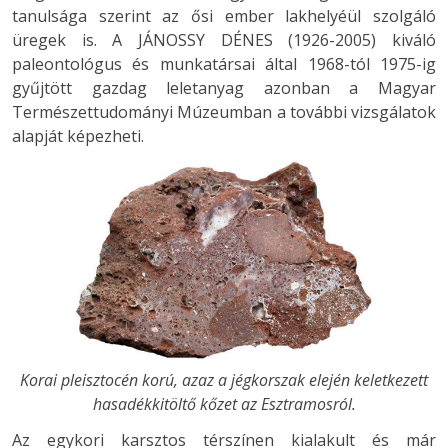
tanulsága szerint az ősi ember lakhelyéül szolgáló
üregek is. A JÁNOSSY DÉNES (1926-2005) kiváló
paleontológus és munkatársai által 1968-tól 1975-ig
gyűjtött gazdag leletanyag azonban a Magyar
Természettudományi Múzeumban a további vizsgálatok
alapját képezheti.
Korai pleisztocén korú, azaz a jégkorszak elején keletkezett
hasadékkitöltő kőzet az Esztramosról.
Az egykori karsztos térszínen kialakult és már