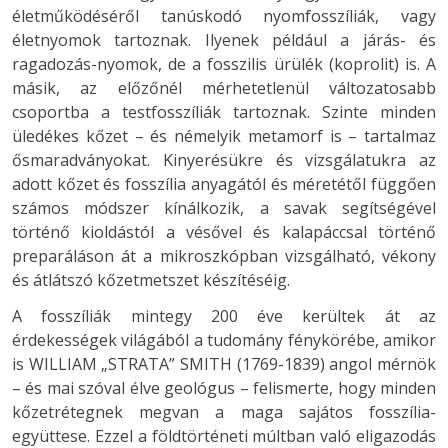
életműködéséről tanúskodó nyomfosszíliák, vagy
életnyomok tartoznak. Ilyenek például a járás- és
ragadozás-nyomok, de a fosszilis ürülék (koprolit) is. A
másik, az előzőnél mérhetetlenül változatosabb
csoportba a testfosszíliák tartoznak. Szinte minden
üledékes kőzet – és némelyik metamorf is – tartalmaz
ősmaradványokat. Kinyerésükre és vizsgálatukra az
adott kőzet és fosszília anyagától és méretétől függően
számos módszer kínálkozik, a savak segítségével
történő kioldástól a vésővel és kalapáccsal történő
preparáláson át a mikroszkópban vizsgálható, vékony
és átlátszó kőzetmetszet készítéséig.
A fosszíliák mintegy 200 éve kerültek át az
érdekességek világából a tudomány fénykörébe, amikor
is WILLIAM „STRATA” SMITH (1769-1839) angol mérnök
– és mai szóval élve geológus – felismerte, hogy minden
kőzetrétegnek megvan a maga sajátos fosszília-
együttese. Ezzel a földtörténeti múltban való eligazodás