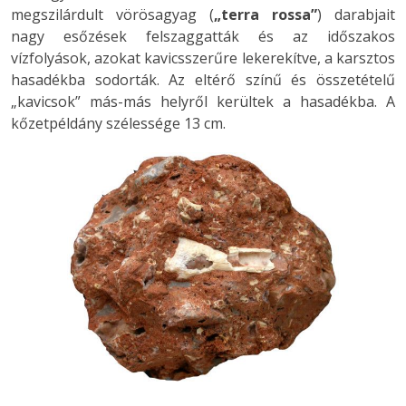
megszilárdult vörösagyag (
„terra rossa”
) darabjait
nagy esőzések felszaggatták és az időszakos
vízfolyások, azokat kavicsszerűre lekerekítve, a karsztos
hasadékba sodorták. Az eltérő színű és összetételű
„kavicsok” más-más helyről kerültek a hasadékba. A
kőzetpéldány szélessége 13 cm.