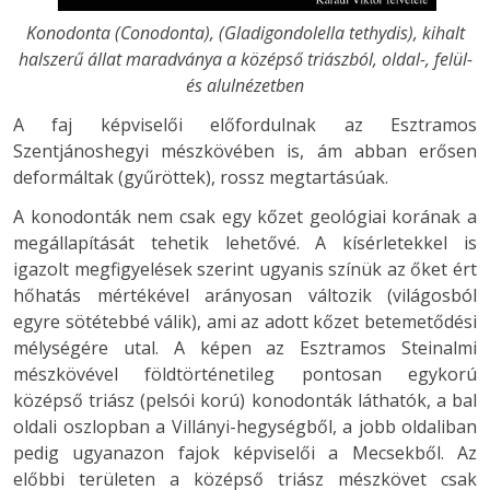
Konodonta (Conodonta), (Gladigondolella tethydis), kihalt
halszerű állat maradványa a középső triászból, oldal-, felül-
és alulnézetben
A faj képviselői előfordulnak az Esztramos
Szentjánoshegyi mészkövében is, ám abban erősen
deformáltak (gyűröttek), rossz megtartásúak.
A konodonták nem csak egy kőzet geológiai korának a
megállapítását tehetik lehetővé. A kísérletekkel is
igazolt megfigyelések szerint ugyanis színük az őket ért
hőhatás mértékével arányosan változik (világosból
egyre sötétebbé válik), ami az adott kőzet betemetődési
mélységére utal. A képen az Esztramos Steinalmi
mészkövével földtörténetileg pontosan egykorú
középső triász (pelsói korú) konodonták láthatók, a bal
oldali oszlopban a Villányi-hegységből, a jobb oldaliban
pedig ugyanazon fajok képviselői a Mecsekből. Az
előbbi területen a középső triász mészkövet csak