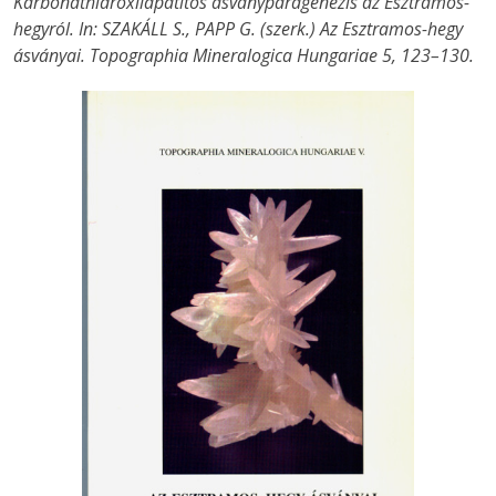
Karbonáthidroxilapatitos ásványparagenezis az Esztramos-
hegyról. In: SZAKÁLL S., PAPP G. (szerk.) Az Esztramos-hegy
ásványai. Topographia Mineralogica Hungariae 5, 123–130.