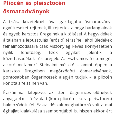
Pliocén és pleisztocén
ősmaradványok
A triász kőzeteknél jóval gazdagabb ősmaradvány-
együtteseket rejtenek, ill. rejtettek a hegy barlangjainak
és egyéb karsztos üregeinek a kitöltései. A hegyvidékek
általában a lepusztulás (erózió) térszínei, ahol üledékek
felhalmozódására csak viszonylag kevés környezetben
nyílik lehetőség. Ezek egyikét jelentik a
kőzethasadékok- és üregek. Az Esztramos fő tömegét
alkotó metamorf Steinalmi mészkő – amint éppen a
karsztos üregeiben megőrződött ősmaradványok,
pontosabban ősgerincesek alapján tudjuk – a pliocén
kor óta a felszínen van.
Évszámmal kifejezve, az itteni ősgerinces-lelőhelyek
anyaga 4 millió év alatt (kora pliocén – kora pleisztocén)
halmozódott fel. Ez az időszak meghatározó volt a mai
éghajlat kialakulása szempontjából is, hiszen ekkor ért