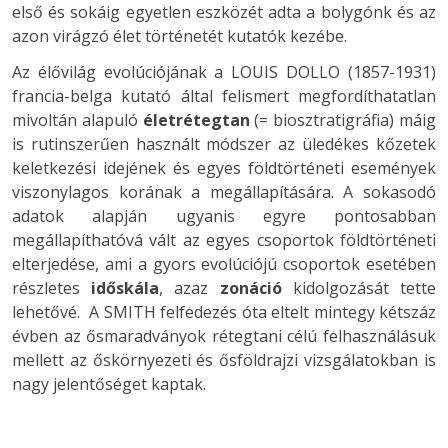
első és sokáig egyetlen eszközét adta a bolygónk és az
azon virágzó élet történetét kutatók kezébe.
Az élővilág evolúciójának a LOUIS DOLLO (1857-1931)
francia-belga kutató által felismert megfordíthatatlan
mivoltán alapuló
életrétegtan
(= biosztratigráfia) máig
is rutinszerűen használt módszer az üledékes kőzetek
keletkezési idejének és egyes földtörténeti események
viszonylagos korának a megállapítására. A sokasodó
adatok alapján ugyanis egyre pontosabban
megállapíthatóvá vált az egyes csoportok földtörténeti
elterjedése, ami a gyors evolúciójú csoportok esetében
részletes
időskála
, azaz
zonáció
kidolgozását tette
lehetővé. A SMITH felfedezés óta eltelt mintegy kétszáz
évben az ősmaradványok rétegtani célú felhasználásuk
mellett az őskörnyezeti és ősföldrajzi vizsgálatokban is
nagy jelentőséget kaptak.