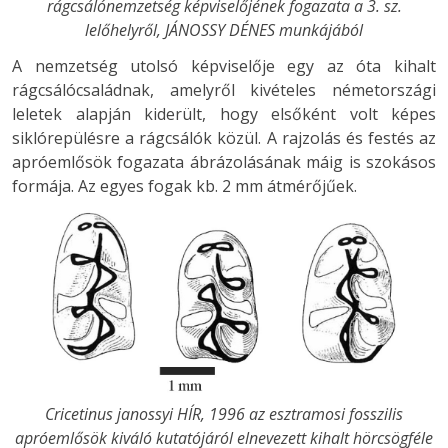
rágcsálónemzetség képviselőjének fogazata a 3. sz.
lelőhelyről, JÁNOSSY DÉNES munkájából
A nemzetség utolsó képviselője egy az óta kihalt
rágcsálócsaládnak, amelyről kivételes németországi
leletek alapján kiderült, hogy elsőként volt képes
siklórepülésre a rágcsálók közül. A rajzolás és festés az
apróemlősök fogazata ábrázolásának máig is szokásos
formája. Az egyes fogak kb. 2 mm átmérőjűek.
Cricetinus janossyi HÍR, 1996 az esztramosi fosszilis
apróemlősök kiváló kutatójáról elnevezett kihalt hörcsögféle