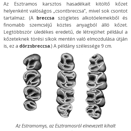
Az Esztramos karsztos hasadékait kitöltő kőzet
helyenként valóságos „csontbreccsa”, mivel sok csontot
tartalmaz. (A
breccsa
szögletes alkotóelemekből és
finomabb szemcséjű köztes anyagból álló kőzet.
Legtöbbször üledékes eredetű, de létrejöhet például a
kőzeteknek törési síkok mentén való elmozdulása útján
is, ez a
dörzsbreccsa
.) A példány szélessége 9 cm.
Az Estramomys, az Esztramosról elnevezett kihalt