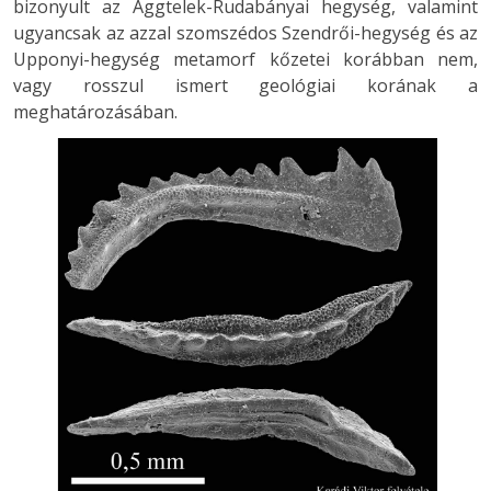
bizonyult az Aggtelek-Rudabányai hegység, valamint
ugyancsak az azzal szomszédos Szendrői-hegység és az
Upponyi-hegység metamorf kőzetei korábban nem,
vagy rosszul ismert geológiai korának a
meghatározásában.