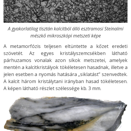
A gyakorlatilag tisztán kalcitból álló esztramosi Steinalmi
mészkő mikroszkópi metszeti képe
A metamorfózis teljesen eltüntette a kőzet eredeti
szövetét. Az egyes kristályszemcsékben látható
párhuzamos vonalak azon síkok metszetei, amelyek
mentén a kalcitkristályok tökéletesen hasadnak, illetve a
jelen esetben a nyomás hatására „siklatást” szenvedtek.
A kalcit három kristálytani irányban hasad tökéletesen.
A képen látható részlet szélessége kb. 3 mm.