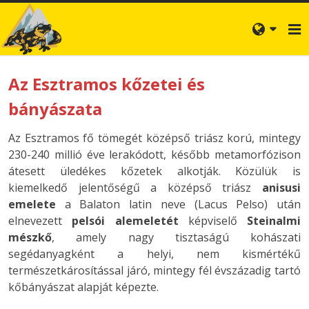
Az Esztramos kőzetei és
bányászata
Az Esztramos fő tömegét középső triász korú, mintegy
230-240 millió éve lerakódott, később metamorfózison
átesett üledékes kőzetek alkotják. Közülük is
kiemelkedő jelentőségű a középső triász
anisusi
emelete
a Balaton latin neve (Lacus Pelso) után
elnevezett
pelsói alemeletét
képviselő
Steinalmi
mészkő
, amely nagy tisztaságú kohászati
segédanyagként a helyi, nem kismértékű
természetkárosítással járó, mintegy fél évszázadig tartó
kőbányászat alapját képezte.