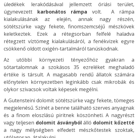
üledékek lerakódásával jellemzett óriási terület,
úgynevezett
karbonátos rámpa
volt. A rámpa
kialakulásának az elején, annak nagy részén,
sötétszürke vagy fekete, finomszemcséjű mészkövek
keletkeztek. Ezek a rétegsorban felfelé haladva
rétegzett víztömeg kialakulásáról, a fenékvizek egyre
csökkenő oldott oxigén-tartalmáról tanúskodnak.
Az utóbbi környezeti tényezőhöz gyakran a
sótartalomnak a szokásos 35 ezreléket meghaladó
értéke is társult. A magasabb rendű állatok számára
előnytelen környezetben leginkább csak mikrobák és
olykor szivacsok voltak képesek megélni.
A Gutensteini dolomit sötétszürke vagy fekete, tömeges
megjelenésű. Színét a benne található szerves anyagnak
és a finom eloszlású piritnek köszönheti. A nagyrészt
vagy teljesen
dolomit ásványból
álló
dolomit kőzetté
a nagy mélységben elfedett mészkőtestek szoktak,
utólagosan, átalakulni.