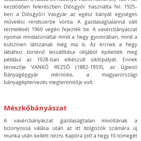
kezdődően felerészben Diósgyőr használta fel. 1925-
ben a Diósgyőri Vasgyár az egész bányát egységes
művelési rendszerbe vonta. A gazdaságtalanná vált
termelését 1960 végén fejezték be. A vasércbányászat
nyomai mindazonáltal mind a hegy gyomrában, mind a
külszínen látszanak még ma is. Az ércnek a hegy
lábához történő leszállítása céljából építették meg
például az 1928-ban elkészült siklópályát. Ennek
tervezője VANKÓ REZSŐ (1882-1959), az Újpesti
Bányagépgyár mérnöke, a magyarországi
bányagéptervezés megteremtője volt.
Mészkőbányászat
A vasércbányászat gazdaságtalan mivoltának a
bizonyossá válása után az itt dolgozók számára új
munka után kellett nézni. Kapóra jött a hegy fő tömegét