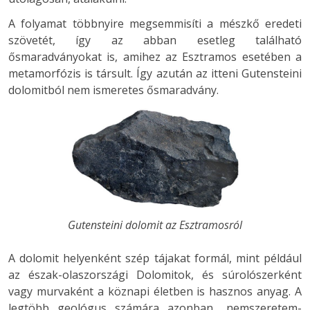
A folyamat többnyire megsemmisíti a mészkő eredeti
szövetét, így az abban esetleg található
ősmaradványokat is, amihez az Esztramos esetében a
metamorfózis is társult. Így azután az itteni Gutensteini
dolomitból nem ismeretes ősmaradvány.
Gutensteini dolomit az Esztramosról
A dolomit helyenként szép tájakat formál, mint például
az észak-olaszországi Dolomitok, és súrolószerként
vagy murvaként a köznapi életben is hasznos anyag. A
legtöbb geológus számára azonban „nemszeretem-