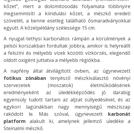
kőzet”, mert a dolomitosodás folyamata többnyire
megsemmisíti a kiindulási kőzet, a mészkő eredeti
szövetét, a benne esetleg található ősmaradványokkal
együtt. A kőzetpéldány szélessége 15 cm.
A nyugat-tethysi karbonátos rámpán a körülmények a
pelsói korszakban fordultak jobbra, amikor is helyreállt
a felszíni és mélyebb vizek közötti vízkörzés, elegendő
oldott oxigént juttatva a mélyebb régiókba.
A napfény által átvilágított övben, az úgynevezett
fotikus zónában
tenyésző mészkiválasztó növényi
szervezetek (moszatok) életműködésének
eredményeként az üledékképződés jó darabig
egyensúly tudott tartani az aljzat süllyedésével, és az
egykori lagúnákban nagy mennyiségű mésziszap
rakódott le. Más szóval, úgynevezett
karbonát
platform
alakult ki, amelynek jellemző üledéke a
Steinalmi mészkő.