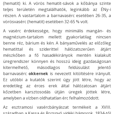
(hematit) ki. A vörös hematit-sávok a kőbánya szinte
teljes területén megtalálhatók, leginkább az ÉNy-i
részen. A vastartalom a barnavasérc esetében 26-35, a
vörösvasérc (hematit) esetében 32-65 % volt.
A vasérc érdekessége, hogy minimális mangán- és
magnézium-tartalom mellett gyakorlatilag nincsen
benne réz, bárium és kén. A bányaművelés az előzőleg
hematittal és sziderittel hálózatszerűen átjárt
mészkőben a fő hasadékirányok mentén kialakult
üregrendszer könnyen és hosszú ideig gazdaságosan
kitermelhető, másodlagos feldúsulást jelentő
barnavasérc
okkernek
is nevezett kitöltésére irányult.
Ez utóbbi a kutatók szerint úgy jött létre, hogy az
eredetileg az érces erek által hálózatosan átjárt
kőzetben karsztosodás útján üregek jöttek létre,
amelyben a vízben oldhatatlan érc felhalmozódott.
Az esztramosi vasércbányászat termékeit a XVIII.
században a Kassa és Rozsnyó vidéki hámorok, 1834-től