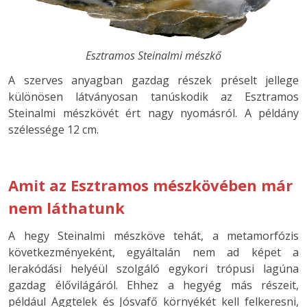
Esztramos Steinalmi mészkő
A szerves anyagban gazdag részek préselt jellege
különösen látványosan tanúskodik az Esztramos
Steinalmi mészkövét ért nagy nyomásról. A példány
szélessége 12 cm.
Amit az Esztramos mészkövében már
nem láthatunk
A hegy Steinalmi mészköve tehát, a metamorfózis
következményeként, egyáltalán nem ad képet a
lerakódási helyéül szolgáló egykori trópusi lagúna
gazdag élővilágáról. Ehhez a hegyég más részeit,
például Aggtelek és Jósvafő környékét kell felkeresni,