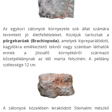
Az egykori zátonyok környezete sok állat számára
teremtett jó életfeltételeket. Közéjük tartoztak a
pörgekarúak (Brachiopoda)
, amelyek kipreparálódott,
kagylókra emlékeztető teknői nagy számban láthatók
ennek a Jósvafő környékéről származó
kőzetpéldánynak az idő marta felszínén. A példány
szélessége 12 cm.
A zátonyok közelében lerakódott Steinalmi mészkő