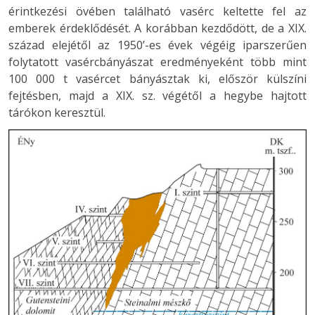
érintkezési övében található vasérc keltette fel az
emberek érdeklődését. A korábban kezdődött, de a XIX.
század elejétől az 1950’-es évek végéig iparszerűen
folytatott vasércbányászat eredményeként több mint
100 000 t vasércet bányásztak ki, először külszíni
fejtésben, majd a XIX. sz. végétől a hegybe hajtott
tárókon keresztül.