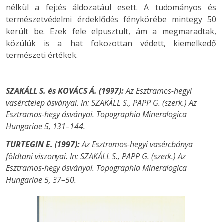
nélkül a fejtés áldozatául esett. A tudományos és
természetvédelmi érdeklődés fénykörébe mintegy 50
került be. Ezek fele elpusztult, ám a megmaradtak,
közülük is a hat fokozottan védett, kiemelkedő
természeti értékek.
SZAKÁLL S. és KOVÁCS Á. (1997):
Az Esztramos-hegyi
vasérctelep ásványai. In: SZAKÁLL S., PAPP G. (szerk.) Az
Esztramos-hegy ásványai. Topographia Mineralogica
Hungariae 5, 131–144.
TURTEGIN E. (1997):
Az Esztramos-hegyi vasércbánya
földtani viszonyai. In: SZAKÁLL S., PAPP G. (szerk.) Az
Esztramos-hegy ásványai. Topographia Mineralogica
Hungariae 5, 37–50.