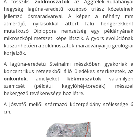
A fosszilis
zöldmoszatok
az Aggtelek-Rudabányai
hegység lagúna-eredetű középső triász kőzeteinek
jellemző ősmaradványai. A képen a néhány mm
átmérőjű, nyílásokkal áttört falú hengerekként
mutatkozó Diplopora nemzetség egy példányának
mikroszkópi metszeti képe látszik. A gyors evolúciónak
köszönhetően a zöldmoszatok maradványai jó geológiai
korjelzők.
A lagúna-eredetű Steinalmi mészkőben gyakoriak a
koncentrikus rétegekből álló üledékes szerkezetek, az
onkoidok
, amelyeket
kékmoszatok
valamilyen
szemcsét (például kagylóhéj-töredék) mésszel
bekérgező tevékenysége hoz létre.
A Jósvafő mellől származó kőzetpéldány szélessége 6
cm.