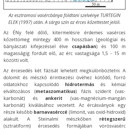
Az esztramosi vasércbánya földtani szelvénye TURTEGIN
ELEK (1997) után. A sárga szín az érces kőzettestet jelöli.
Az ÉNy felé dőlő, kitermelésre érdemes vasérces
kőzettömeg mintegy 400 m hosszban (geológiai és
bányászati kifejezéssel élve
csapásban
) és 100 m
magasságig fordult elő, az érc vastagsága 1,5 - 15 m
közötti volt.
Az ércesedés két fázisát lehetett megkülönböztetni. A
dolomit és mészkő érintkezési övéhez kötődő, forró
oldatokhoz kapcsolódó
hidrotermás
és kémiai
elváltozásos (
metaszomatikus
) fázis sziderit (vas-
karbonát) és
ankerit
(vas-magnézium-mangán
karbonát) kiválásához vezetett. Az ércásványok egy
része később
barnavasérccé
(limonit, vas oxid-hidroxid)
alakult. A Steinalmi mészkőben
rétegszerű
(sztratiform) ércesedés formájában vörösvasérc