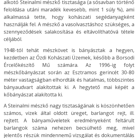
alkotó Steinalmi mészkő tisztasága (a sósavban történő
feloldása utáni maradék kevesebb, mint 1 súly %), ami
alkalmassá tette, hogy kohászati segédanyagként
használják fel. A mészkő a vasolvasztáshoz szükséges, a
szennyeződések salakosítása és eltávolíthatóvá tétele
céljából.
1948-tól tehát mészkövet is bányásztak a hegyen,
kezdetben az Ózdi Kohászati Üzemek, később a Borsodi
Ércelőkészítő Mű számára. Az 1996-ig folyt
mészkőbányászat során az Esztramos gerincét 30-80
méter vastagságban elhordták és hatalmas, többszintes
bányaudvart alakítottak ki. A hegytető mai képét a
kőbányászat alakította ki.
A Steinalmi mészkő nagy tisztaságának is köszönhetően
számos, vizek által oldott üreget, barlangot rejt, ill.
rejtett. A bányaműveletek eredményeként feltárult
barlangok száma nehezen becsülhető meg, mivel
jelentős részük mindennemű vizsgálat és dokumentálás