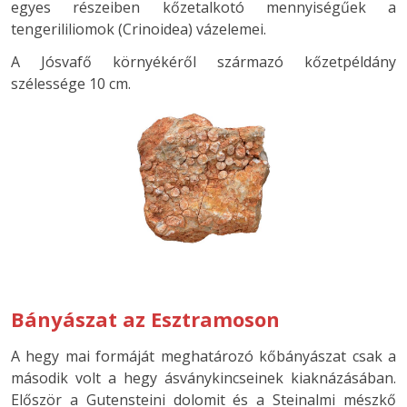
egyes részeiben kőzetalkotó mennyiségűek a
tengerililiomok (Crinoidea) vázelemei.
A Jósvafő környékéről származó kőzetpéldány
szélessége 10 cm.
Bányászat az Esztramoson
A hegy mai formáját meghatározó kőbányászat csak a
második volt a hegy ásványkincseinek kiaknázásában.
Először a Gutensteini dolomit és a Steinalmi mészkő