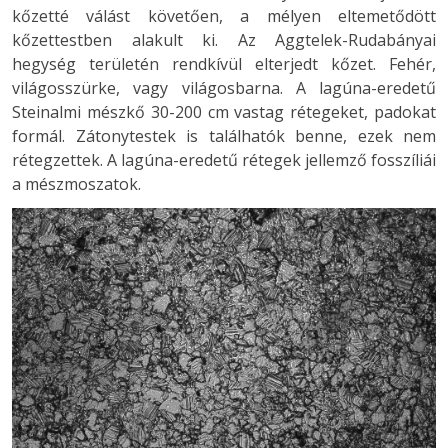
kőzetté válást követően, a mélyen eltemetődött
kőzettestben alakult ki. Az Aggtelek-Rudabányai
hegység területén rendkívül elterjedt kőzet. Fehér,
világosszürke, vagy világosbarna. A lagúna-eredetű
Steinalmi mészkő 30-200 cm vastag rétegeket, padokat
formál. Zátonytestek is találhatók benne, ezek nem
rétegzettek. A lagúna-eredetű rétegek jellemző fosszíliái
a mészmoszatok.