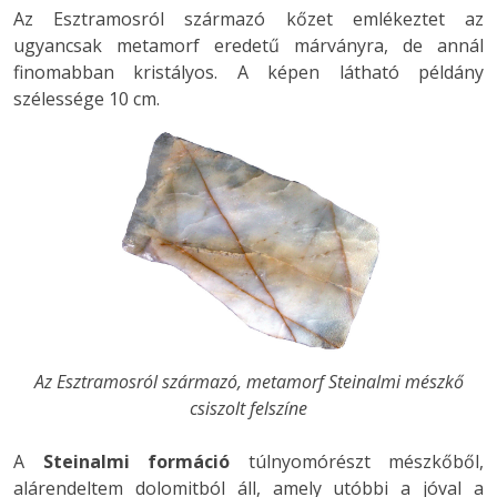
Az Esztramosról származó kőzet emlékeztet az
ugyancsak metamorf eredetű márványra, de annál
finomabban kristályos. A képen látható példány
szélessége 10 cm.
Az Esztramosról származó, metamorf Steinalmi mészkő
csiszolt felszíne
A
Steinalmi formáció
túlnyomórészt mészkőből,
alárendeltem dolomitból áll, amely utóbbi a jóval a