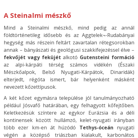
A Steinalmi mészkő
Mind a Steinalmi mészkő, mind pedig az annál
földtörténetileg idősebb és az Aggtelek¬-Rudabányai
hegység más részein feltárt zavartalan rétegsorokban
annak – bányászati és geológusi szakkifejezéssel élve –
fekvőjét vagy feküjét
alkotó
Gutensteini formáció
az alpi-kárpáti térség számos vidékén (Északi
Mészkőalpok, Belső Nyugati-Kárpátok, Dinaridák)
elterjedt, régóta ismert, bár helyenként másként
nevezett kőzettípusok.
A két kőzet egymásra települése jól tanulmányozható
például Jósvafő határában, egy felhagyott kőfejtőben.
Keletkezésük színtere az egykor Eurázsia és a déli
kontinensek között hullámzó, kelet-nyugati irányban
több ezer km-en át húzódó
Tethys-óceán
nyugati
végén a középső triászban kialakult, karbonátos